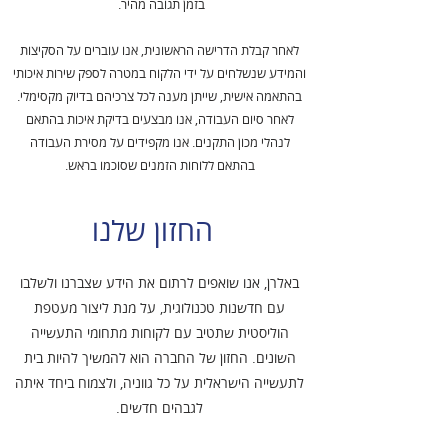
בזמן תגובה מהיר.
לאחר קבלת הדרישה הראשונית, אנו עוברים על הסקיצות
והמידע שנשלחים על ידי הלקוח במטרה לספק שירות איכותי
בהתאמה אישית, שייתן מענה לכל צרכיהם בדיוק מקסימלי.
לאחר סיום העבודה, אנו מבצעים בדיקת איכות בהתאם
לנהלי מכון התקנים. אנו מקפידים על מסירת העבודה
בהתאם ללוחות הזמנים שסוכמו בראש.
החזון שלנו
באלרן, אנו שואפים לרתום את הידע שצברנו ולשלבו
עם חדשנות טכנולוגית, על מנת ליצור מעטפת
הוליסטית שתטיב עם לקוחות מתחומי התעשייה
השונים. החזון של החברה הוא להמשיך להיות בית
לתעשייה הישראלית על כל גווניה, ולצמוח ביחד איתה
לגבהים חדשים.