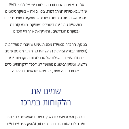
אלרן היא אחת החברות המובילות בישראל לציפוי PVD,
שידוע באיכויותיו המתקדמות. ציפויים אלו – בעיקר טיטניום
ניטריד ואלומיניום טיטניום ניטריד – מספקים למוצרים רבים
בתעשייה גימור עמיד שמקטין שחיקה, מונע קורוזיה
(במקרים הנדרשים ) ומאריך את אורך חיי הכלים.
בנוסף, החברה מפעילה מכונות CNC שוויצריות מתקדמות
(השחזה עגולה וצורתית ) להשחזת כלי חיתוך מסוגים שונים
למגוון תעשיות. השילוב של טכנולוגיות מתקדמות, ידע
מקצועי וניסיון רב-שנים מאפשר לנו לספק ללקוחותינו כלים
באיכות גבוהה מאוד, כדי שישמשו אותם בהצלחה.
שמים את
הלקוחות במרכז
הניסיון והידע שצברנו לאורך השנים מאפשרים לנו לתת
מענה לדרישות מיוחדות ומורכבות, ולספק כלים איכותיים