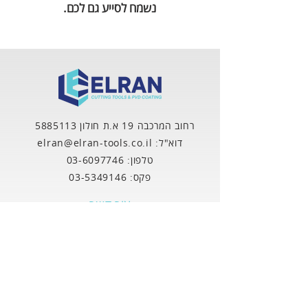
נשמח לסייע גם לכם.
רחוב המרכבה 19 א.ת חולון
5885113
דוא"ל: elran@elran-tools.co.il
טלפון:
03-6097746
פקס:
03-5349146
צור קשר
מלאו את הטופס ונחזור בהקדם
שם פרטי
שם משפחה