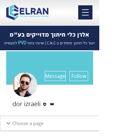
אלרן כלי חיתוך מדוייקים בע"מ
PVD
ייצור כלי חיתוך מיוחדים ב-C.N.C | שרותי ציפוי
לתעשייה
More actions
Message
Follow
Editor
Admin
dor izraeli